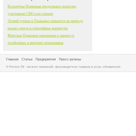
Волонтеры Прикамья продолжают помогать
участникам СВО и их семьям
Летний туризм в Прикамье опирается на природу,
малые города и событийные маршруты
Жителям Прикамья напомнили о защите от
телефонных и интернет-мошенников
Главная
Статьи
Предприятия
Пресс-релизы
© Регион 59 - каталог компаний, производители товаров и услуг, объявления