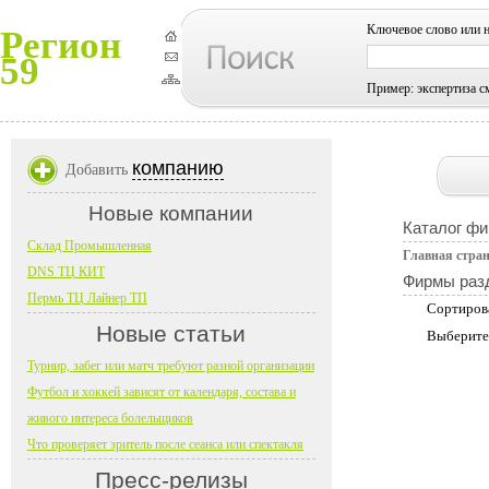
Ключевое слово или 
Регион
59
Пример: экспертиза с
компанию
Добавить
Новые компании
Каталог фи
Склад Промышленная
Главная стра
DNS ТЦ КИТ
Фирмы раз
Пермь ТЦ Лайнер ТП
Сортиров
Новые статьи
Выберите
Турнир, забег или матч требуют разной организации
Футбол и хоккей зависят от календаря, состава и
живого интереса болельщиков
Что проверяет зритель после сеанса или спектакля
Пресс-релизы