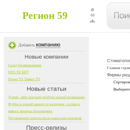
Регион 59
компанию
Добавить
Новые компании
Стоматоло
Склад Промышленная
Главная стра
DNS ТЦ КИТ
Фирмы раз
Пермь ТЦ Лайнер ТП
Сортиров
Новые статьи
Выберите
Турнир, забег или матч требуют разной организации
Футбол и хоккей зависят от календаря, состава и
живого интереса болельщиков
Что проверяет зритель после сеанса или спектакля
Пресс-релизы