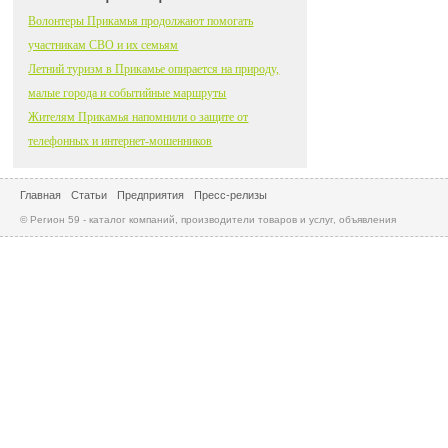
Волонтеры Прикамья продолжают помогать
участникам СВО и их семьям
Летний туризм в Прикамье опирается на природу,
малые города и событийные маршруты
Жителям Прикамья напомнили о защите от
телефонных и интернет-мошенников
Главная
Статьи
Предприятия
Пресс-релизы
© Регион 59 - каталог компаний, производители товаров и услуг, объявления