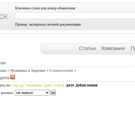
Ключевое слово или номер объявления
Пример: экспертиза сметной документации
Статьи
Компании
П
гия
ница
Медицина и Здоровье
Стоматология
дела
дате добавления
ать по:
городу
названию
цене
e-mail
 регион: