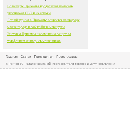
Волонтеры Прикамья продолжают помогать
участникам СВО и их семьям
Летний туризм в Прикамье опирается на природу,
малые города и событийные маршруты
Жителям Прикамья напомнили о защите от
телефонных и интернет-мошенников
Главная
Статьи
Предприятия
Пресс-релизы
© Регион 59 - каталог компаний, производители товаров и услуг, объявления