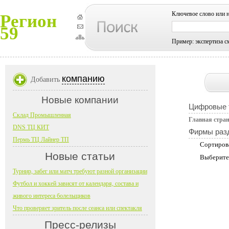
Ключевое слово или 
Регион
59
Пример: экспертиза с
компанию
Добавить
Новые компании
Цифровые 
Склад Промышленная
Главная стра
DNS ТЦ КИТ
Фирмы раз
Пермь ТЦ Лайнер ТП
Сортиров
Новые статьи
Выберите
Турнир, забег или матч требуют разной организации
Футбол и хоккей зависят от календаря, состава и
живого интереса болельщиков
Что проверяет зритель после сеанса или спектакля
Пресс-релизы