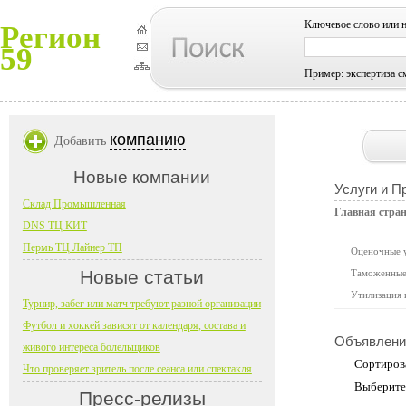
Ключевое слово или 
Регион
59
Пример: экспертиза с
компанию
Добавить
Новые компании
Услуги и П
Склад Промышленная
Главная стра
DNS ТЦ КИТ
Пермь ТЦ Лайнер ТП
Оценочные 
Новые статьи
Таможенные
Утилизация
Турнир, забег или матч требуют разной организации
Футбол и хоккей зависят от календаря, состава и
Объявлени
живого интереса болельщиков
Сортиров
Что проверяет зритель после сеанса или спектакля
Выберите
Пресс-релизы