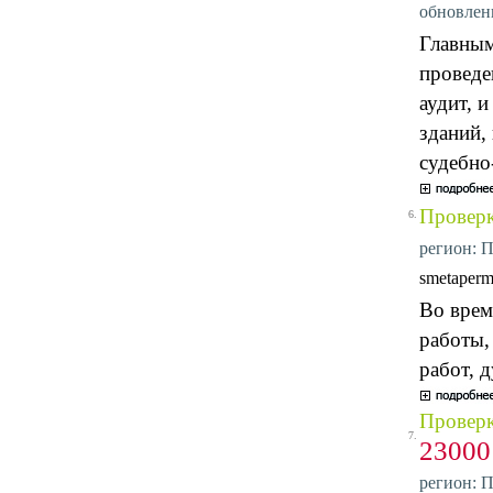
обновлени
Главным
проведе
аудит, 
зданий, 
судебно
Проверк
6.
регион: П
smetaper
Во врем
работы,
работ, 
Проверк
7.
2300
регион: П