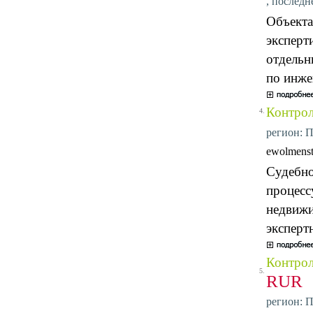
, последн
Объекта
эксперт
отдельн
по инже
Контрол
4.
регион: П
ewolmenst
Судебно
процесс
недвижи
эксперт
Контрол
5.
RUR
регион: П