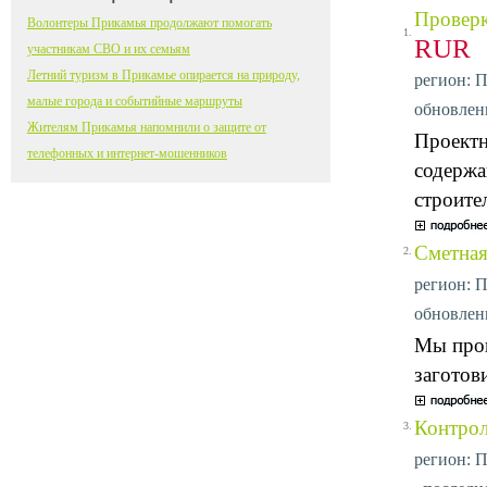
Проверк
Волонтеры Прикамья продолжают помогать
1.
RUR
участникам СВО и их семьям
Летний туризм в Прикамье опирается на природу,
регион: П
малые города и событийные маршруты
обновлени
Жителям Прикамья напомнили о защите от
Проектн
телефонных и интернет-мошенников
содержа
строите
Сметная
2.
регион: П
обновлени
Мы пров
заготов
Контрол
3.
регион: П