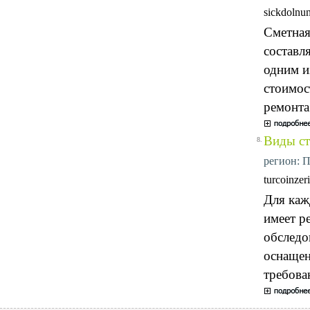
sickdolnu
Сметная
составл
одним и
стоимос
ремонта
Виды ст
8.
регион: П
turcoinzer
Для каж
имеет р
обследо
оснащен
требова