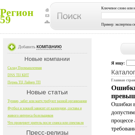
Ключевое слово или 
Регион
59
Пример: экспертиза с
компанию
Добавить
Новые компании
Я ищу:
Склад Промышленная
Каталог
DNS ТЦ КИТ
Главная стра
Пермь ТЦ Лайнер ТП
Ошибки
Новые статьи
превыш
Турнир, забег или матч требуют разной организации
Ошибки в
Футбол и хоккей зависят от календаря, состава и
допустим
живого интереса болельщиков
процессе
Что проверяет зритель после сеанса или спектакля
требован
Пресс-релизы