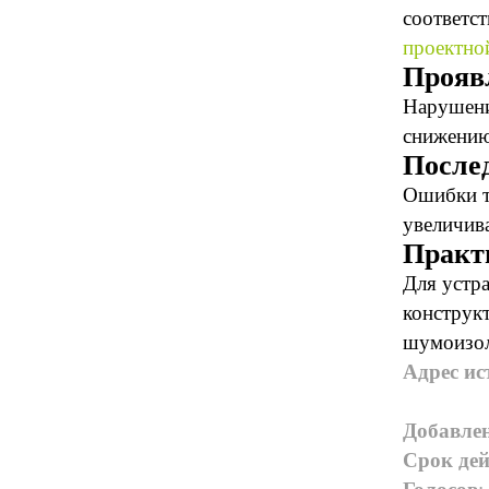
соответс
проектно
Прояв
Нарушени
снижению
Послед
Ошибки т
увеличива
Практ
Для устра
конструк
шумоизол
Адрес ис
Добавле
Срок дей